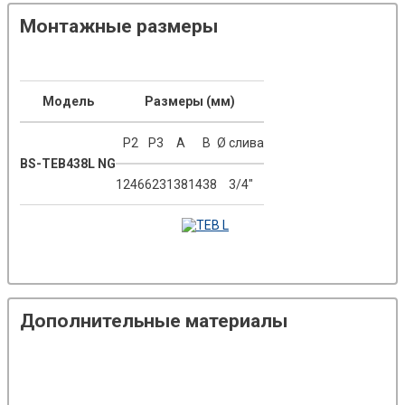
Монтажные размеры
Модель
Размеры (мм)
P2
P3
A
B
Ø слива
BS-TEB438L NG
1246
623
1381
438
3/4"
Дополнительные материалы