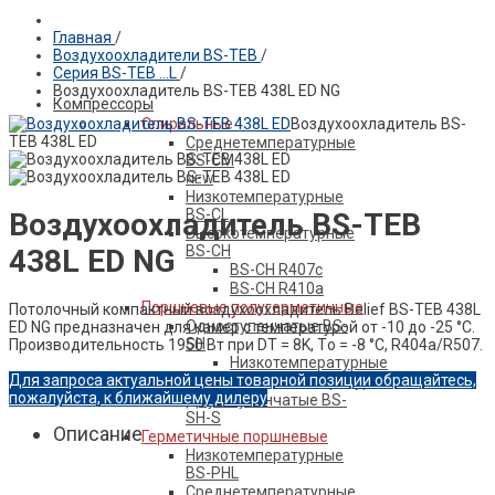
Главная
/
Воздухоохладители BS-TEB
/
ПРОДУКЦИЯ BELIEF
Серия BS-TEB …L
/
Воздухоохладитель BS-TEB 438L ED NG
Компрессоры
Спиральные
Воздухоохладитель BS-
TEB 438L ED
Среднетемпературные
BS-CM
NEW
Низкотемпературные
BS-CL
Воздухоохладитель BS-TEB
Высокотемпературные
BS-CH
438L ED NG
BS-CH R407c
BS-CH R410a
Поршневые полугерметичные
Потолочный компактный воздухоохладитель Belief ВS-ТЕВ 438L
Одноступенчатые BS-
ED NG предназначен для камер с температурой от -10 до -25 °С.
SH
Производительность 1950 Вт при DT = 8K, Tо = -8 °C, R404a/R507.
Низкотемпературные
Для запроса актуальной цены товарной позиции обращайтесь,
Среднетемпературные
пожалуйста, к ближайшему дилеру
Двухступенчатые BS-
SH-S
Описание
Герметичные поршневые
Низкотемпературные
BS-PHL
Среднетемпературные