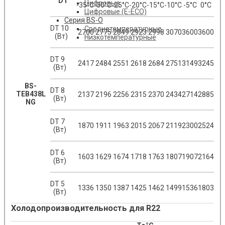
DT
Цифровые
-35°С
-30°С
-25°С
-20°С
-15°С
-10°С
-5°С
0°С
Цифровые (E-ECO)
Серия BS-O
DT 10
Среднетемпературные
2700
2775
2849
2923
2998
3070
3600
3600
(Вт)
Низкотемпературные
DT 9
2417
2484
2551
2618
2684
2751
3149
3245
(Вт)
BS-
DT 8
TEB438L
2137
2196
2256
2315
2370
2434
2714
2885
(Вт)
NG
DT 7
1870
1911
1963
2015
2067
2119
2300
2524
(Вт)
DT 6
1603
1629
1674
1718
1763
1807
1907
2164
(Вт)
DT 5
1336
1350
1387
1425
1462
1499
1536
1803
(Вт)
Холодопроизводительность для R22