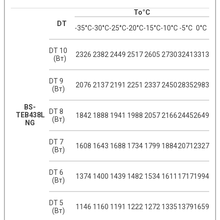
To°С
DT
-35°С
-30°С
-25°С
-20°С
-15°С
-10°С
-5°С
0°С
DT 10
2326
2382
2449
2517
2605
2730
3241
3313
(Вт)
DT 9
2076
2137
2191
2251
2337
2450
2835
2983
(Вт)
BS-
DT 8
TEB438L
1842
1888
1941
1988
2057
2166
2445
2649
(Вт)
NG
DT 7
1608
1643
1688
1734
1799
1884
2071
2327
(Вт)
DT 6
1374
1400
1439
1482
1534
1611
1717
1994
(Вт)
DT 5
1146
1160
1191
1222
1272
1335
1379
1659
(Вт)