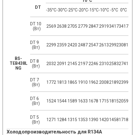
To°С
DT
-35°С
-30°С
-25°С
-20°С
-15°С
-10°С
-5°С
0°С
DT 10
2569
2638
2705
2779
2847
2919
3417
3417
(Вт)
DT 9
2299
2359
2420
2487
2547
2613
2992
3081
(Вт)
BS-
DT 8
TEB438L
2032
2091
2145
2197
2246
2310
2583
2741
(Вт)
NG
DT 7
1772
1813
1865
1910
1962
2008
2189
2399
(Вт)
DT 6
1524
1544
1589
1633
1678
1715
1815
2059
(Вт)
DT 5
1271
1284
1315
1353
1390
1420
1458
1718
(Вт)
Холодопроизводительность для R134A