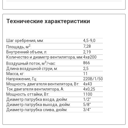
Технические характеристики
Шаг оребрения, мм:
4,5-9,0
2
7,28
Площадь, м
:
Внутренний объем, л:
2,19
Количество и диаметр вентилятора, мм:
4xø200
3
866
Воздушный поток, м
/час:
Длина воздушной струи, м:
2,5
Масса, кг:
11
Напряжение, Гц:
220В/1/50
Мощность двигателя вентилятора, Вт:
4х43
Ток двигателя вентилятора, А:
4х0,25
Мощность оттайки, Вт:
1100
Диаметр патрубка входа, дюйм:
1/2"
Диаметр патрубка выхода, дюйм:
5/8"
Диаметр патрубка слива, дюйм:
3/4"