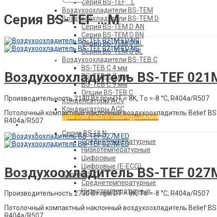
Серия BS-TEF …L
Воздухоохладители BS-TEM
Серия BS-TEF …М
Воздухоохладители BS-TEM D
Серия BS-TEM D AN
Серия BS-TEM D BN
Серия BS-TEM D AL
Серия BS-TEM D BL
Описание товара
Воздухоохладители BS-TEB C
BS-TEB C 4 мм
Воздухоохладитель BS-TEF 021
BS-TEB C 7 мм
BS-TEB C 9 мм
Опции BS-TEB C
Производительность 2140 Вт при DT = 8K, Tо =-8 °C, R404a/R507
Конденсаторы АСV
Конденсаторы ACC
Потолочный компактный наклонный воздухоохладитель Belief ВS-Т
ДЛЯ ТОРГОВОГО ОБОРУДОВАНИЯ
R404a/R507
Агрегаты
Серия BS-ULN
Среднетемпературные
Низкотемпературные
Описание товара
Цифровые
Цифровые (E-ECO)
Воздухоохладитель BS-TEF 027
Серия BS-O
Среднетемпературные
Низкотемпературные
Производительность 2730 Вт при DT = 8K, Tо =-8 °C, R404a/R507
Потолочный компактный наклонный воздухоохладитель Belief ВS-Т
R404a/R507