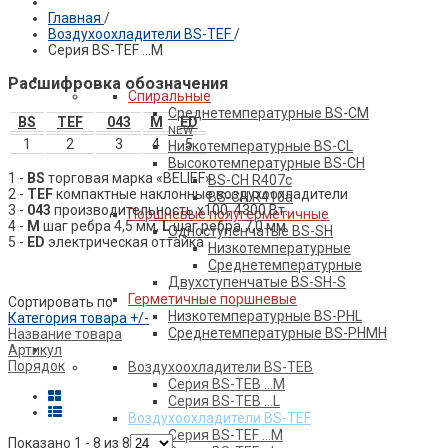
Главная
/
Воздухоохладители BS-TEF
/
ПРОДУКЦИЯ BELIEF
Серия BS-TEF …М
Компрессоры
Расшифровка обозначения
Спиральные
Среднетемпературные BS-CM
BS
TEF
043
М
ED
NEW
1
2
3
4
5
Низкотемпературные BS-CL
Высокотемпературные BS-CH
1 -
BS
торговая марка «BELIEF»
BS-CH R407c
2 -
TEF
компактные наклонные воздухоохладители
BS-CH R410a
3 -
043
производительность х100, 4300 Вт.
Поршневые полугерметичные
4 -
М
шаг ребра 4,5 мм,
L
шаг ребра 7,0 мм
Одноступенчатые BS-SH
5 -
ED
электрическая оттайка
Низкотемпературные
Среднетемпературные
Двухступенчатые BS-SH-S
Герметичные поршневые
Сортировать по
Низкотемпературные BS-PHL
Категория товара +/-
Среднетемпературные BS-PHMH
Название товара
Теплообменное оборудование
Артикул
Порядок
Воздухоохладители BS-TEB
Серия BS-TEB …М
Серия BS-TEB …L
Воздухоохладители BS-TEF
Серия BS-TEF …М
Показано 1 - 8 из 8