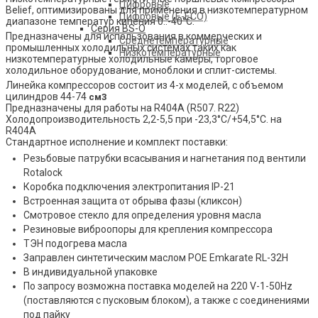
Цифровые
Belief, оптимизированы для применения в низкотемпературном
Цифровые (E-ECO)
диапазоне температур кипения 0..-40°C.
Серия BS-O
Предназначены для использования в коммерческих и
Среднетемпературные
промышленных холодильных системах таких как
Низкотемпературные
низкотемпературные холодильные камеры, торговое
холодильное оборудование, моноблоки и сплит-системы.
Линейка компрессоров состоит из 4-х моделей, с объемом
цилиндров 44-74
см3
Предназначены для работы на R404A (R507. R22)
Холодопроизводительность 2,2-5,5 при -23,3°C/+54,5°C. на
R404A
Стандартное исполнение и комплект поставки:
Резьбовые патрубки всасывания и нагнетания под вентили
Rotalock
Коробка подключения электропитания IP-21
Встроенная защита от обрыва фазы (кликсон)
Смотровое стекло для определения уровня масла
Резиновые виброопоры для крепления компрессора
ТЭН подогрева масла
Заправлен синтетическим маслом POE Emkarate RL-32H
В индивидуальной упаковке
По запросу возможна поставка моделей на 220 V-1-50Hz
(поставляются с пусковым блоком), а также с соединениями
под пайку