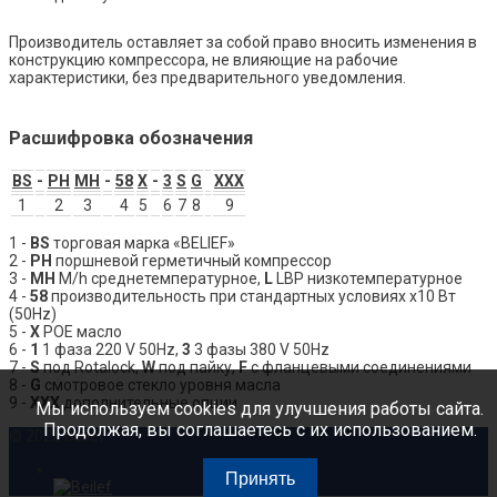
Производитель оставляет за собой право вносить изменения в
конструкцию компрессора, не влияющие на рабочие
характеристики, без предварительного уведомления.
Расшифровка обозначения
BS
-
PH
MH
-
58
X
-
3
S
G
XXX
1
2
3
4
5
6
7
8
9
1 -
BS
торговая марка «BELIEF»
2 -
PH
поршневой герметичный компрессор
3 -
MH
M/h среднетемпературное,
L
LBP низкотемпературное
4 -
58
производительность при стандартных условиях x10 Вт
(50Hz)
5 -
X
POE масло
6 -
1
1 фаза 220 V 50Hz,
3
3 фазы 380 V 50Hz
7 -
S
под Rotalock,
W
под пайку,
F
с фланцевыми соединениями
8 -
G
cмотровое стекло уровня масла
9 -
XXX
дополнительные опции
Мы используем cookies для улучшения работы сайта.
Продолжая, вы соглашаетесь с их использованием.
©
2026
Belief
Принять