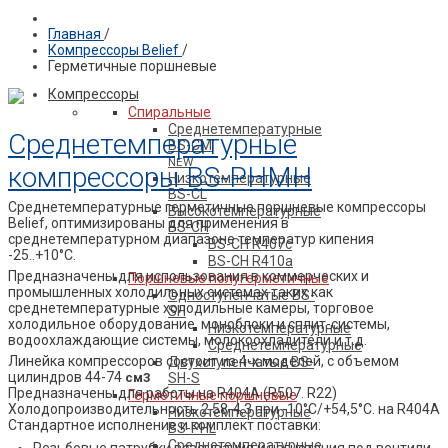
Главная
/
Компрессоры Belief
/
ПРОДУКЦИЯ BELIEF
Герметичные поршневые
Компрессоры
Спиральные
Среднетемпературные
Среднетемпературные
BS-CM
NEW
компрессоры BS-PHMH
Низкотемпературные
BS-CL
Среднетемпературные герметичные поршневые компрессоры
Высокотемпературные
Belief, оптимизированы для применения в
BS-CH
среднетемпературном диапазоне температур кипения
BS-CH R407c
-25..+10°C.
BS-CH R410a
Предназначены для использования в коммерческих и
Поршневые полугерметичные
промышленных холодильных системах таких как
Одноступенчатые BS-
среднетемпературные холодильные камеры, торговое
SH
холодильное оборудование, моноблоки и сплит-системы,
Низкотемпературные
водоохлаждающие системы, молокоохладители и т.д.
Среднетемпературные
Линейка компрессоров состоит из 4-х моделей, с объемом
Двухступенчатые BS-
цилиндров 44-74
см3
SH-S
Предназначены для работы на R404A (R507. R22)
Герметичные поршневые
Холодопроизводительность 2,58-4,3 при -10°C/+54,5°C. на R404A
Низкотемпературные
Стандартное исполнение и комплект поставки:
BS-PHL
Среднетемпературные