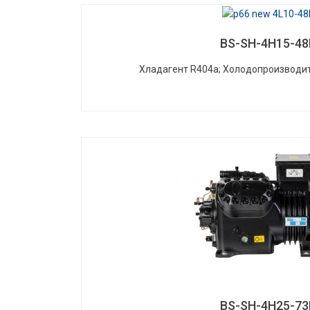
BS-SH-4H15-48
Хладагент R404a; Холодопроизводит
BS-SH-4H25-73