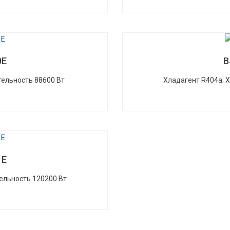
0E
B
ельность 88600 Вт
Хладагент R404a; 
1E
ельность 120200 Вт