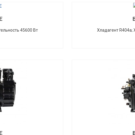
E
ельность 45600 Вт
Хладагент R404a;
E