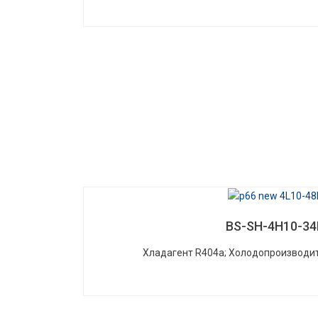
BS-SH-4H10-34
Хладагент R404a; Холодопроизводит