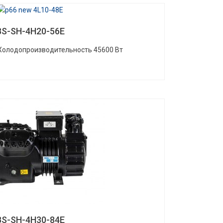
BS-SH-4H20-56E
 Холодопроизводительность 45600 Вт
BS-SH-4H30-84E