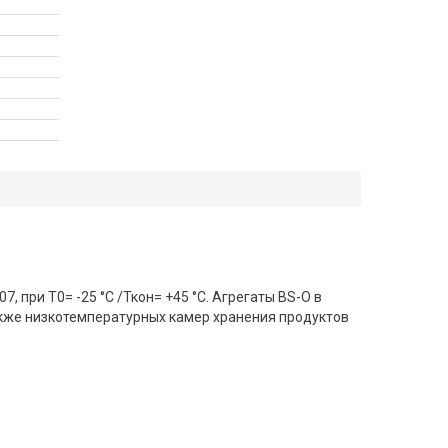
, при Т0= -25 °C /Ткон= +45 °C. Агрегаты BS-O в
кже низкотемпературных камер хранения продуктов