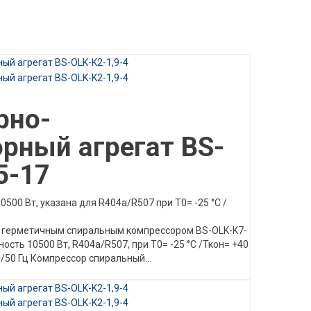
рно-
рный агрегат BS-
5-17
500 Вт, указана для R404а/R507 при Т0= -25 °C /
с герметичным спиральным компрессором BS-OLK-K7-
ость 10500 Вт, R404а/R507, при Т0= -25 °C /Ткон= +40
/50 Гц Компрессор спиральный...