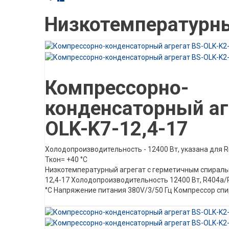
Низкотемпературны
Описание товара
Компрессорно-
конденсаторный аг
OLK-K7-12,4-17
Холодопроизводительность - 12400 Вт, указана для R4
Ткон= +40 °C
Низкотемпературный агрегат с герметичным спирал
12,4-17 Холодопроизводительность 12400 Вт, R404а/R5
°C Напряжение питания 380V/3/50 Гц Компрессор спи