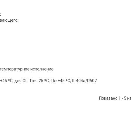
;
ывающего;
температурное исполнение
45 ºC, для OL: To= -25 ºC, Tk=+45 ºC, R-404а/R507
Показано 1 - 5 и