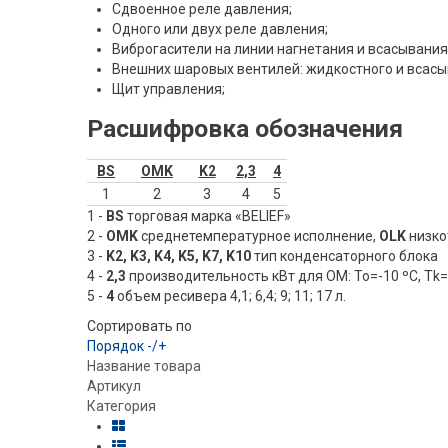
Сдвоенное реле давления;
Одного или двух реле давления;
Виброгасители на линии нагнетания и всасывания
Внешних шаровых вентилей: жидкостного и всас
Щит управления;
Расшифровка обозначения
BS
OMK
K2
2,3
4
1
2
3
4
5
1 -
BS
торговая марка «BELIEF»
2 -
OMK
среднетемпературное исполнение,
OLK
низко
3 -
K2, K3, K4, K5, K7, K10
тип конденсаторного блока
4 -
2,3
производительность кВт для OM: To=-10 ºC, Tk=+
5 -
4
объем ресивера 4,1; 6,4; 9; 11; 17 л.
Сортировать по
Порядок -/+
Название товара
Артикул
Категория