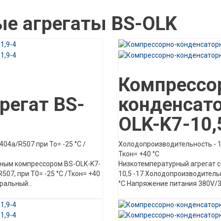
е агрегаты BS-OLK
Описание товара
Компрессо
регат BS-
конденсато
OLK-K7-10,
04а/R507 при То= -25 °C /
Холодопроизводительность - 10
Ткон= +40 °C
ьным компрессором BS-OLK-K7-
Низкотемпературный агрегат 
07, при Т0= -25 °C /Ткон= +40
10,5 -17 Холодопроизводительн
ральный...
°C Напряжение питания 380V/3