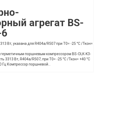
рно-
рный агрегат BS-
-6
13 Вт, указана для R404а/R507 при Т0= -25 °C /Ткон=
с герметичным поршневым компрессором BS-OLK-K3-
ь 3313 Вт, R404а/R507, при Т0= -25 °C /Ткон= +40 °C
 Гц Компрессор поршневой...