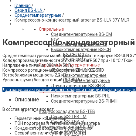
Главная
/
Серия BS-ULN
/
ПРОДУКЦИЯ BELIEF
Среднетемпературные
/
Компрессорно-конденсаторный агрегат BS-ULN 37Y MLR
Компрессоры
Спиральные
Среднетемпературные BS-CM
Компрессорно-конденсаторный 
NEW
Низкотемпературные BS-CL
Высокотемпературные BS-CH
BS-CH R407c
Среднетемпературный малошумный агрегат в корпусе BS-ULN 37
BS-CH R410a
Холодопроизводительность 3,7 кВт R404a/R507 при -10 °C /Ткон= 
Поршневые полугерметичные
Напряжение питания 380V/3/50 Гц
Компрессор ротационный Copeland ZB 15 KCE-TFD
Одноступенчатые BS-SH
Потребляемая мощность 2,2 кВт
Низкотемпературные
Уровень шума (без доп опций) 37 dB(A)
Среднетемпературные
Двухступенчатые BS-SH-S
Для запроса актуальной цены товарной позиции обращайтесь, п
Герметичные поршневые
Низкотемпературные BS-PHL
Описание
Среднетемпературные BS-PHMH
Теплообменное оборудование
В состав агрегата входят:
Воздухоохладители BS-TEB
Серия BS-TEB …М
Герметичный компрессор
Серия BS-TEB …L
ТЭН подогрева и теплоизоляцией картера
Воздухоохладители BS-TEF
Конденсатор воздушного охлаждения
Серия BS-TEF …М
Осевой вентилятор (1ф-220V-50Гц)