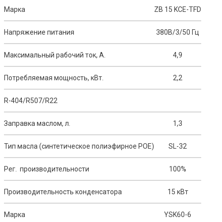
Марка
ZB 15 KCE-TFD
Напряжение питания
380В/3/50 Гц
Максимальный рабочий ток, А.
4,9
Потребляемая мощность, кВт.
2,2
R-404/R507/R22
Заправка маслом, л.
1,3
Тип масла (синтетическое полиэфирное POE)
SL-32
Рег. производительности
100%
Производительность конденсатора
15 кВт
Марка
YSK60-6