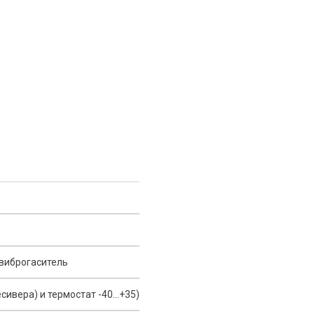
 виброгаситель
ивера) и термостат -40...+35)