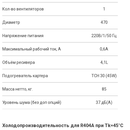
Кол-во вентиляторов
1
Диаметр
470
Напряжение питания
220В/1/50 Гц
Максимальный рабочий ток, A
0,6A
Объём ресивера
4,1L
Подогреватель картера
ТСН 30 (45W)
Масса нетто, кг.
85
Уровень шума (без доп опций)
37 дБ(А)
Холодопроизводительность для R404A при Tk=45°C