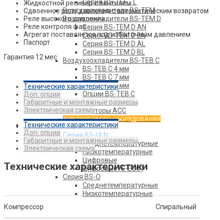
Серия BS-TEF …L
Жидкостной ресивер с вентилем
Воздухоохладители BS-TEM
Сдвоенное реле давления с автоматическим возвратом
Реле высокого давления
Воздухоохладители BS-TEM D
Реле контроля фаз
Серия BS-TEM D AN
Агрегат поставляется под избыточным давлением
Серия BS-TEM D BN
Паспорт
Серия BS-TEM D AL
Серия BS-TEM D BL
Гарантия 12 мес
Воздухоохладители BS-TEB C
BS-TEB C 4 мм
BS-TEB C 7 мм
BS-TEB C 9 мм
Технические характеристики
Опции BS-TEB C
Доп. опции
Габаритные и монтажные размеры
Конденсаторы АСV
Электрическая схема
Конденсаторы ACC
ДЛЯ ТОРГОВОГО ОБОРУДОВАНИЯ
Технические характеристики
Агрегаты
Доп. опции
Серия BS-ULN
Габаритные и монтажные размеры
Среднетемпературные
Электрическая схема
Низкотемпературные
Цифровые
Технические характеристики
Цифровые (E-ECO)
Серия BS-O
Среднетемпературные
Низкотемпературные
Компрессор
Спиральный