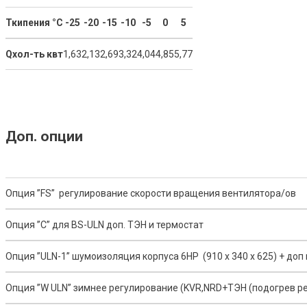
Т
кипения °С
-
25
-
20
-15
-10
-5
0
5
Q
хол-ть квт
1,63
2,13
2,69
3,32
4,04
4,85
5,77
Доп. опции
Опция ”FS” регулирование скорости вращения вентилятора/ов
Опция ”С” для BS-ULN доп. ТЭН и термостат
Опция ”ULN-1” шумоизоляция корпуса 6HP (910 х 340 х 625) + доп
Опция ”W ULN” зимнее регулирование (KVR,NRD+ТЭН (подогрев рес