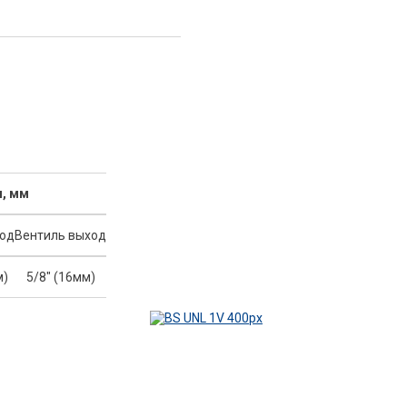
, мм
ход
Вентиль выход
м)
5/8" (16мм)