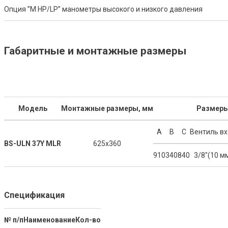
Опция ”M HP/LP” манометры высокого и низкого давления
Габаритные и монтажные размеры
Модель
Монтажные размеры, мм
Размеры
А
B
С
Вентиль в
BS-ULN 37Y MLR
625x360
910
340
840
3/8"(10 м
Спецификация
№ п/п
Наименование
Кол-во