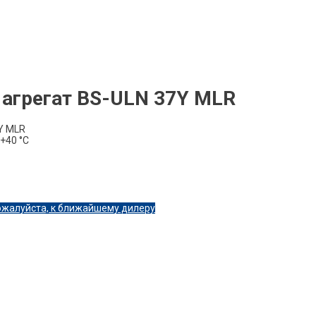
агрегат BS-ULN 37Y MLR
Y MLR
+40 °C
ожалуйста, к ближайшему дилеру