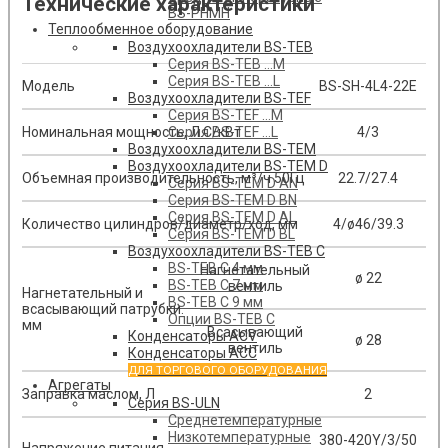
Технические характеристики
BS-PHMH
Теплообменное оборудование
Воздухоохладители BS-TEB
Серия BS-TEB …М
Серия BS-TEB …L
Модель
BS-SH-4L4-22E
Воздухоохладители BS-TEF
Серия BS-TEF …М
Номинальная мощность, Л.С/кВт
4/3
Серия BS-TEF …L
Воздухоохладители BS-TEM
Воздухоохладители BS-TEM D
Объемная производительность, м³/ч 50Гц
22.7/27.4
Серия BS-TEM D AN
Серия BS-TEM D BN
Серия BS-TEM D AL
Количество цилиндров/диаметр/ход, мм
4/ø46/39.3
Серия BS-TEM D BL
Воздухоохладители BS-TEB C
BS-TEB C 4 мм
Нагнетательный
ø 22
BS-TEB C 7 мм
вентиль
Нагнетательный и
BS-TEB C 9 мм
всасывающий патрубки.
Опции BS-TEB C
мм
Всасывающий
Конденсаторы АСV
ø 28
вентиль
Конденсаторы ACC
ДЛЯ ТОРГОВОГО ОБОРУДОВАНИЯ
Агрегаты
Заправка маслом, Л
2
Серия BS-ULN
Среднетемпературные
Низкотемпературные
380-420Y/3/50
Напряжение питания