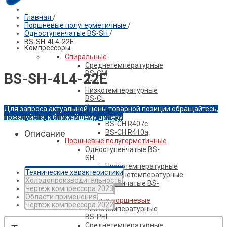
Главная
/
Поршневые полугерметичные
/
ПРОДУКЦИЯ BELIEF
Одноступенчатые BS-SH
/
BS-SH-4L4-22E
Компрессоры
Спиральные
Среднетемпературные
BS-CM
BS-SH-4L4-22E
NEW
Низкотемпературные
BS-CL
Высокотемпературные
Для запроса актуальной цены товарной позиции обращайтесь,
BS-CH
пожалуйста, к ближайшему дилеру
BS-CH R407c
Описание
BS-CH R410a
Поршневые полугерметичные
Одноступенчатые BS-
SH
Низкотемпературные
Технические характеристики
Среднетемпературные
Холодопроизводительность
Двухступенчатые BS-
Чертеж компрессора 2023
SH-S
Области применения
Герметичные поршневые
Чертеж компрессора 2022
Низкотемпературные
BS-PHL
Среднетемпературные