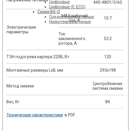
Цифровые
440-480Y/3/60
Цифровые (E-ECO)
Серия BS-O
MAX рабочий
Среднетемпературные
10.7
ток, A
Низкотемпературные
Электрические
параметры
Ток
заклиненного
53.2
ротора, A
ТЭН подогрева картера 220В, Вт
120
Монтажные размеры LxB, мм
293x198
Центробежная
Метод смазки
система смазки
Вес, Кг
84
Технические характеристики
в PDF