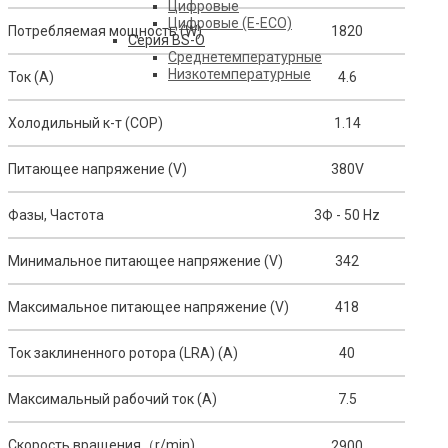
Цифровые
Цифровые (E-ECO)
Потребляемая мощность (W)
1820
Серия BS-O
Среднетемпературные
Низкотемпературные
Ток (A)
4.6
Холодильный к-т (COP)
1.14
Питающее напряжение (V)
380V
Фазы, Частота
3Ф - 50 Hz
Минимальное питающее напряжение (V)
342
Максимальное питающее напряжение (V)
418
Ток заклиненного ротора (LRA) (A)
40
Максимальный рабочий ток (A)
7.5
Скорость вращения（r/min)
2900