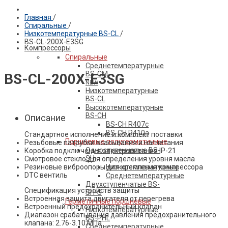
Главная
/
Спиральные
/
ПРОДУКЦИЯ BELIEF
Низкотемпературные BS-CL
/
BS-СL-200X-E3SG
Компрессоры
Спиральные
Среднетемпературные
BS-CM
BS-СL-200X-E3SG
NEW
Низкотемпературные
BS-CL
Высокотемпературные
BS-CH
Описание
BS-CH R407c
BS-CH R410a
Стандартное исполнение и комплект поставки:
Поршневые полугерметичные
Резьбовые патрубки всасывания и нагнетания
Одноступенчатые BS-
Коробка подключения электропитания IP-21
SH
Смотровое стекло для определения уровня масла
Резиновые виброопоры для крепления компрессора
Низкотемпературные
DTC вентиль
Среднетемпературные
Двухступенчатые BS-
Спецификация устройств защиты
SH-S
Встроенная защита двигателя от перегрева
Герметичные поршневые
Встроенный предохранительный клапан
Низкотемпературные
Диапазон срабатывания давления предохранительного
BS-PHL
клапана: 2.76-3.10 МПа
Среднетемпературные