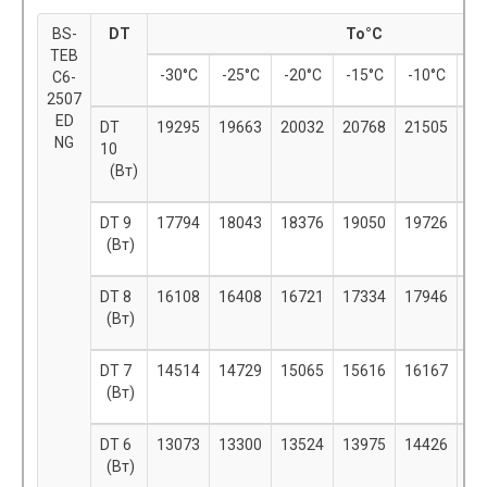
BS-
DT
To°С
TEB
-30°С
-25°С
-20°С
-15°С
-10°С
-
C6-
2507
ED
DT
19295
19663
20032
20768
21505
22
NG
10
(Вт)
DT 9
17794
18043
18376
19050
19726
20
(Вт)
DT 8
16108
16408
16721
17334
17946
18
(Вт)
DT 7
14514
14729
15065
15616
16167
16
(Вт)
DT 6
13073
13300
13524
13975
14426
14
(Вт)