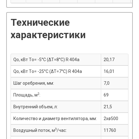
Технические
характеристики
Qo, кВт Tо= -5°С (ΔT=8°С) R 404a
20,17
Qo, кВт Tо= -25°С (ΔT=7°С) R 404a
16,01
Шаг оребрения, мм:
7,0
2
Площадь, м
:
69
Внутренний объем, л:
21,5
Количество и диаметр вентилятора, мм:
2xø500
3
Воздушный поток, м
/час:
11760