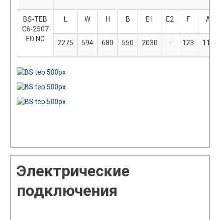
BS-TEB
L
W
H
B
E1
E2
F
A
C6-2507
ED NG
2275
594
680
550
2030
-
123
117
Электрические
подключения