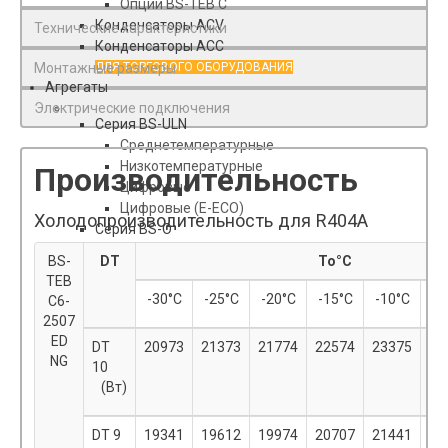
Опции BS-TEB C
Конденсаторы АСV
Технические характеристики
Конденсаторы ACC
Монтажные размеры
ДЛЯ ТОРГОВОГО ОБОРУДОВАНИЯ
Агрегаты
Электрические подключения
Серия BS-ULN
Среднетемпературные
Низкотемпературные
Производительность
Цифровые
Цифровые (E-ECO)
Холодопроизводительность для R404A
Серия BS-O
Среднетемпературные
BS-
DT
To°С
Низкотемпературные
TEB
-30°С
-25°С
-20°С
-15°С
-10°С
-
C6-
2507
ED
DT
20973
21373
21774
22574
23375
24
NG
10
(Вт)
DT 9
19341
19612
19974
20707
21441
22