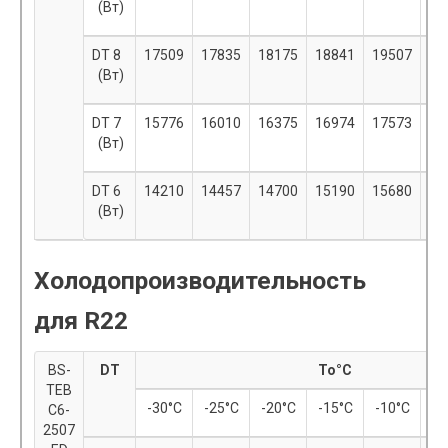
(Вт)
DT 8
17509
17835
18175
18841
19507
20
(Вт)
DT 7
15776
16010
16375
16974
17573
18
(Вт)
DT 6
14210
14457
14700
15190
15680
16
(Вт)
Холодопроизводительность
для R22
BS-
DT
To°С
TEB
-30°С
-25°С
-20°С
-15°С
-10°С
-
C6-
2507