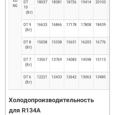
ED
DT
18037
18381
18726
19414
20103
20
NG
10
(Вт)
DT 9
16633
16866
17178
17808
18439
19
(Вт)
DT 8
15058
15338
15631
16203
16776
17
(Вт)
DT 7
13567
13769
14083
14598
15113
15
(Вт)
DT 6
12221
12433
12642
13063
13485
13
(Вт)
Холодопроизводительность
для R134A