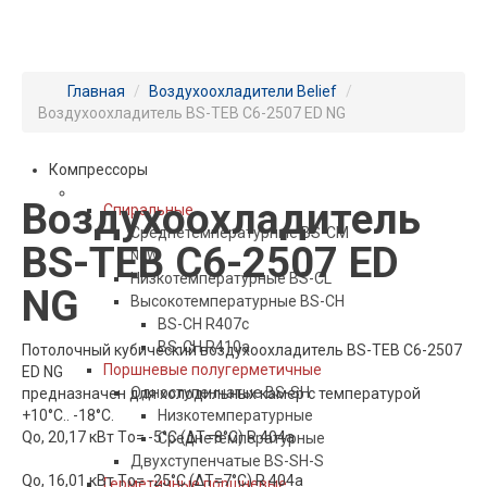
Главная
/
Воздухоохладители Belief
/
Воздухоохладитель BS-TEВ С6-2507 ЕD NG
ПРОДУКЦИЯ BELIEF
Компрессоры
Воздухоохладитель
Спиральные
Среднетемпературные BS-CM
BS-TEВ С6-2507 ЕD
NEW
Низкотемпературные BS-CL
NG
Высокотемпературные BS-CH
BS-CH R407c
BS-CH R410a
Потолочный кубический воздухоохладитель BS-TEB C6-2507
Поршневые полугерметичные
ED NG
Одноступенчатые BS-SH
предназначен для холодильных камер с температурой
+10°С.. -18°С.
Низкотемпературные
Qo, 20,17 кВт Tо= -5°С (ΔT=8°С) R 404a
Среднетемпературные
Двухступенчатые BS-SH-S
Qo, 16,01 кВт Tо= -25°С (ΔT=7°С) R 404a
Герметичные поршневые